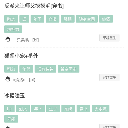
反派来让师父摸摸毛[穿书]
暗恋
虐
年下
穿书
强弱
随身空间
纯情
精神力
穿越重生

一只呆毛
【
bl
】
狐狸小宠+番外
科幻
年代
情有独钟
架空历史
穿越重生

o清洛o
【
bl
】
冰糖暖玉
he
甜文
年下
生子
系统
穿书
无限流
异能
穿越重生