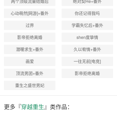
两个顶级流量结婚后
绝对契He+番外
心动萌然[网游]+番外
你还记得我吗
过界
学霸失忆后+番外
影帝拒绝离婚
shen度挚情
潜暧求生+番外
久以宥情+番外
画爱
一往无前[电竞]
顶流男团+番外
影帝拒绝离婚
重生之盛世男妃
更多『
穿越重生
』类作品：