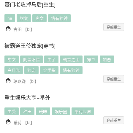
豪门老攻掉马后[重生]
he
甜文
爽文
情有独钟
穿越重生

古田
【
bl
】
被霸道王爷独宠[穿书]
甜文
阴差阳错
生子
朝堂之上
穿书
婚恋
白月光
独宠
金手指
情有独钟
穿越重生

琼玖谦
【
bl
】
重生娱乐大亨+番外
主受
种田
暧昧
娱乐圈
平行世界
穿越重生

暖荷
【
bl
】