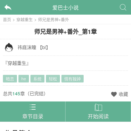
爱巴士小说


首页
>
穿越重生
>
师兄是男神+番外
师兄是男神+番外
_
第1章

祎庭沫瞳
【
bl
】
『
穿越重生
』
暗恋
he
系统
轻松
情有独钟
总共
145
章（
已完结
）
收藏



章节目录
开始阅读