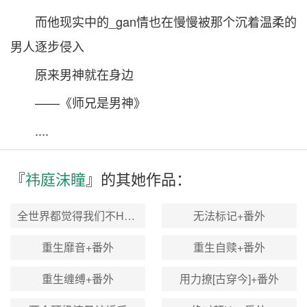
而他现实中的_gan情也在慢慢被那个沉着温柔的
男人逐步侵入
原来男神就在身边
——《师兄是男神》
....
『
祎庭沫瞳
』的其
她
作品：
全世界都觉得我们不He适+番外
无法标记+番外
重生靡音+番外
重生自赎+番外
重生缠缚+番外
用力撩[古穿今]+番外