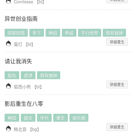

Comtesse
【
bl
】
异世创业指南
阴差阳错
年下
种田
养成
平行世界
情有独钟
穿越重生

甯灯
【
bl
】
请让我消失
复仇
虐渣
情有独钟
穿越重生

窑西小熊
【
bl
】
影后重生在八零
种田
甜文
年代
重生
娱乐圈
穿越重生

韩北音
【
bg
】