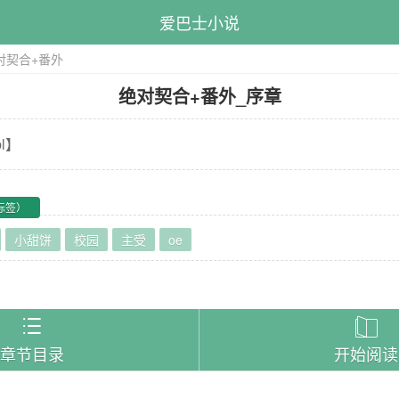
爱巴士小说
对契合+番外
绝对契合+番外
_
序章
l
】
标签）
小甜饼
校园
主受
oe
）


章节目录
开始阅读