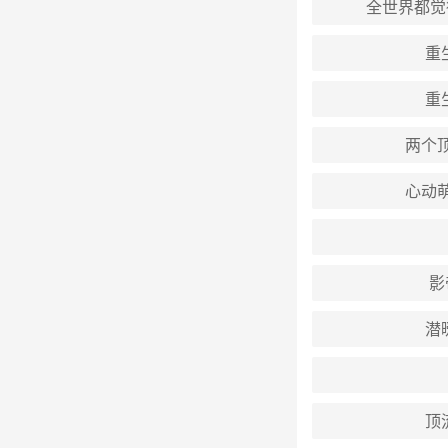
全世界都觉
重
重
两个
心动萌
影
潜
顶