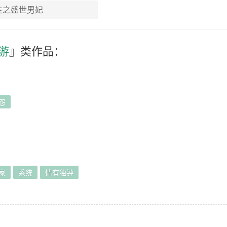
生之盛世男妃
游
』类作品：
怨
家
系统
情有独钟