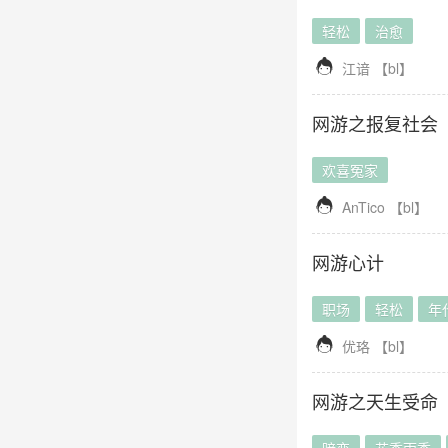
轻松
治愈

江谙
【
bl
】
网游之报复社会
欢喜冤家

AnTico
【
bl
】
网游心计
职场
轻松
年

优珞
【
bl
】
网游之天生受命