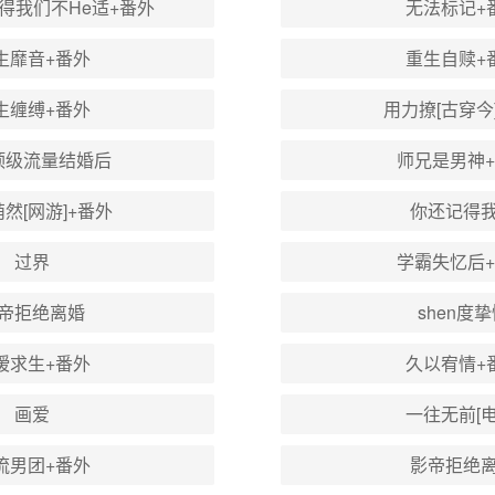
得我们不He适+番外
无法标记+
生靡音+番外
重生自赎+
生缠缚+番外
用力撩[古穿今
顶级流量结婚后
师兄是男神
然[网游]+番外
你还记得
过界
学霸失忆后
帝拒绝离婚
shen度
暧求生+番外
久以宥情+
画爱
一往无前[电
流男团+番外
影帝拒绝