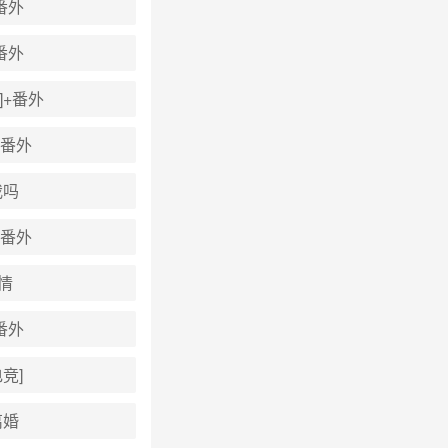
番外
番外
]+番外
+番外
我吗
+番外
挚情
番外
竞]
离婚