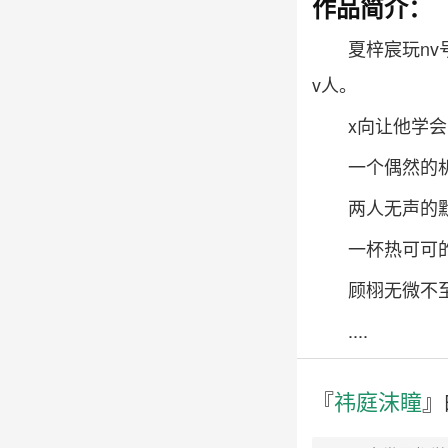
作品简介：
夏梓宸玩n
v人。
x向让他学
一个偶然的
两人无声的
一杯热可可
顾栩无微不
....
『
祎庭沫瞳
』