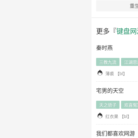
重
更多『
键盘网
秦时燕
三教九流
江湖恩

薄裘
【
bl
】
宅男的天空
天之骄子
欢喜冤

红衣果
【
bl
】
我们都喜欢网游