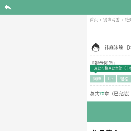

首页
>
键盘网游
>
绝

祎庭沫瞳
【
b
『
键盘网游
』
点此可搜查此主题（非
网游
he
轻松
总共
70
章（
已完结