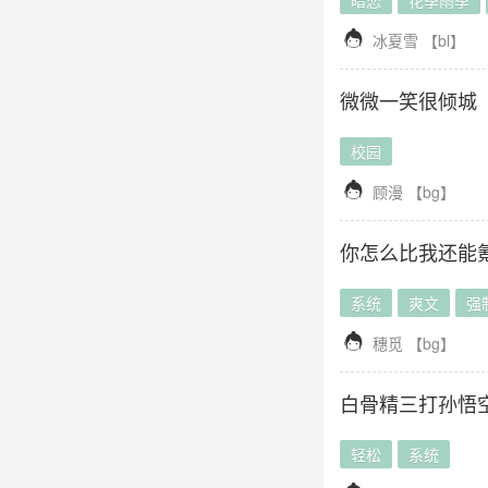
暗恋
花季雨季

冰夏雪
【
bl
】
微微一笑很倾城
校园

顾漫
【
bg
】
你怎么比我还能
系统
爽文
强

穗觅
【
bg
】
白骨精三打孙悟
轻松
系统