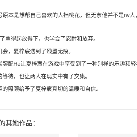
v号原本是想帮自己喜欢的人挡桃花，但无奈他并不是nv人
会了拿得起放得下，也学会了忍耐和放弃。
机会，夏梓宸遇到了残墨无痕。
默契配He让夏梓宸在游戏中享受到了一种别样的乐趣和轻
的等待，也让两人在现实中有了交集。
至的照顾给予了夏梓宸真切的温暖和自信。
的其
她
作品：