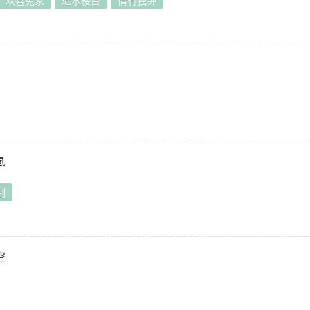
欢喜冤家
近水楼台
情有独钟
氪
制
空