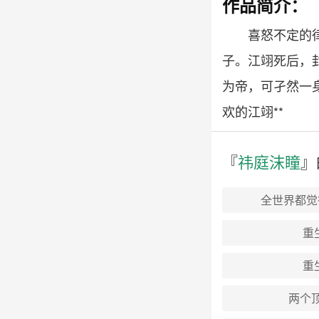
作品简介：
喜怒不定的
子。江翊死后，
为帝，可孑然一
欢的江翊**
『
祎庭沫瞳
』
全世界都觉
重
重
两个