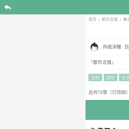

首页
>
都市言情
>
重

祎庭沫瞳
【
b
『
都市言情
』
古代
架空
生
总共
72
章（
已完结