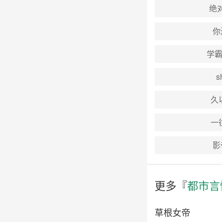
绝
你
学霸
s
久
一
影
更多『
都市言
草根女帝