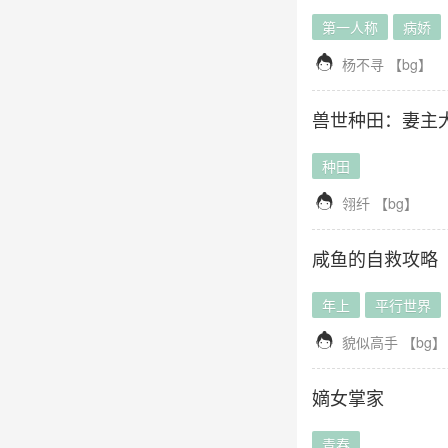
第一人称
病娇

杨不寻
【
bg
】
兽世种田：妻主
种田

翎纤
【
bg
】
咸鱼的自救攻略
年上
平行世界

貌似高手
【
bg
】
嫡女掌家
青春