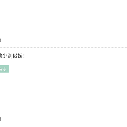
】
穆少别傲娇！
独宠
】