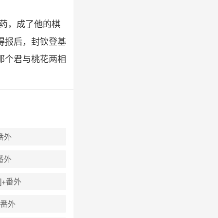
-药，成了他的棋
得报后，封钦登基
那个君与桃花两相
番外
番外
]+番外
+番外