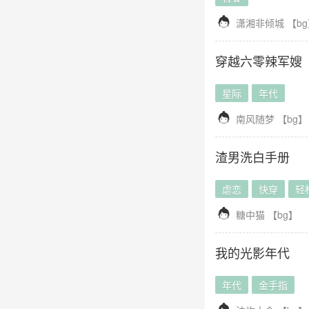

潇湘非倾城
【
bg
穿越六零辣军嫂
星际
年代

南风随梦
【
bg
】
渣男洗白手册
虐恋
快穿
轻

糖中猫
【
bg
】
我的光影年代
年代
金手指