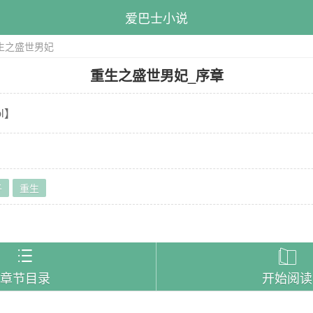
爱巴士小说
生之盛世男妃
重生之盛世男妃
_
序章
l
】
子
重生
）


章节目录
开始阅读