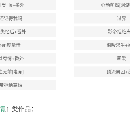
对契He+番外
心动萌然[网游
还记得我吗
过界
失忆后+番外
影帝拒绝
hen度挚情
潜暧求生+
以宥情+番外
画爱
往无前[电竞]
顶流男团+
帝拒绝离婚
情
』类作品：