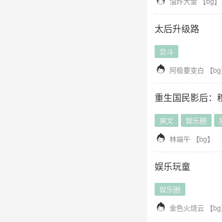

油炸大金
【
bg
】
太后升级路
宫斗

阿极要变白
【
bg
重生国民影后：
爽文
娱乐圈

林端午
【
bg
】
娱乐玩童
娱乐圈

金色火烧云
【
bg