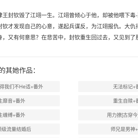
律王封钦毁了江翊一生。江翊曾倾心于他，却被他喂下毒
封钦才发现自己的心意，遂起兵谋反，为江翊报仇。大仇
身，又有何意思？在悲苦中，封钦重生回过去，又见到了
的其
她
作品：
得我们不He适+番外
无法标记+
生靡音+番外
重生自赎+
生缠缚+番外
用力撩[古穿今
顶级流量结婚后
师兄是男神