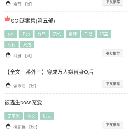
书友推荐

余酲
【
bl
】
SCI谜案集(第五部)
1v1
多cp
竹马
恐怖
推理
刑侦
犯罪
现代
双洁
书友推荐

耳雅
【
bl
】
【全文＋番外三】穿成万人嫌替身O后
书友推荐

谢沧浪
【
bl
】
被逃生boss宠爱
无限流
爽文
甜文
书友推荐

桃花糕
【
bg
】