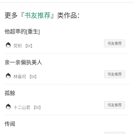
更多『
书友推荐
』类作品：
他超乖的[重生]
书友推荐

荧枳
【
bl
】
亲一亲偏执美人
书友推荐

林盎司
【
bl
】
孤鲸
书友推荐

十二山君
【
bl
】
传闻