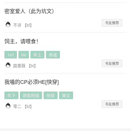
密室爱人（此为坑文）
书友推荐

不详
【
bl
】
饲主，请喂食！
1v1
he
年上
养成
书友推荐

路蔷薇
【
bl
】
我嗑的CP必须HE[快穿]
年下
阴差阳错
快穿
爽文
书友推荐

零二
【
bl
】