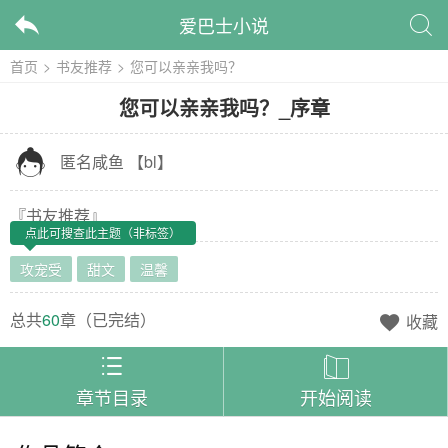
爱巴士小说


首页
>
书友推荐
>
您可以亲亲我吗？
您可以亲亲我吗？
_
序章

匿名咸鱼
【
bl
】
『
书友推荐
』
点此可搜查此主题（非标签）
攻宠受
甜文
温馨
总共
60
章（
已完结
）
收藏



章节目录
开始阅读