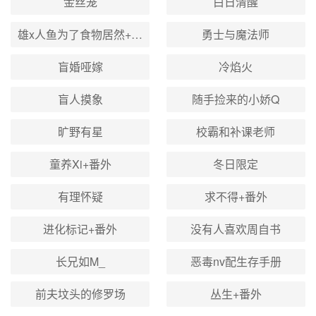
金丝笼
白日清醒
雄x人鱼为了食物居然+番外
勇士与魔法师
盲婚哑嫁
冷焰火
盲人摸象
随手捡来的小娇Q
旷野有星
校霸和补课老师
童养Xi+番外
冬日限定
有理怀疑
求不得+番外
进化标记+番外
没有人喜欢周自书
长兄如M_
恶毒nv配生存手册
前夫坟头的修罗场
丛生+番外