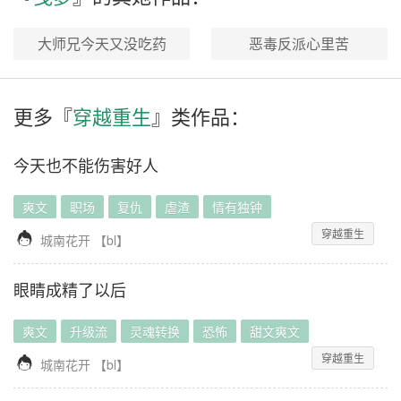
大师兄今天又没吃药
恶毒反派心里苦
更多『
穿越重生
』类作品：
今天也不能伤害好人
爽文
职场
复仇
虐渣
情有独钟
穿越重生

城南花开
【
bl
】
眼睛成精了以后
爽文
升级流
灵魂转换
恐怖
甜文爽文
穿越重生

城南花开
【
bl
】