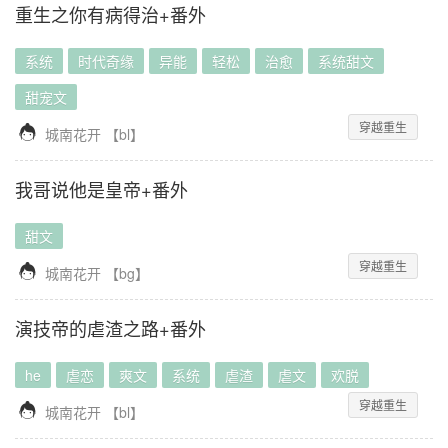
重生之你有病得治+番外
系统
时代奇缘
异能
轻松
治愈
系统甜文
甜宠文
穿越重生

城南花开
【
bl
】
我哥说他是皇帝+番外
甜文
穿越重生

城南花开
【
bg
】
演技帝的虐渣之路+番外
he
虐恋
爽文
系统
虐渣
虐文
欢脱
穿越重生

城南花开
【
bl
】