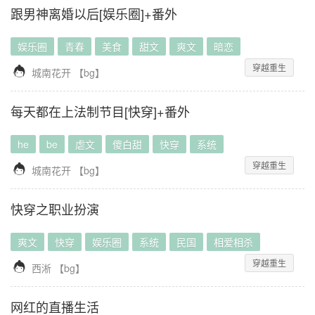
跟男神离婚以后[娱乐圈]+番外
娱乐圈
青春
美食
甜文
爽文
暗恋
穿越重生

城南花开
【
bg
】
每天都在上法制节目[快穿]+番外
he
be
虐文
傻白甜
快穿
系统
穿越重生

城南花开
【
bg
】
快穿之职业扮演
爽文
快穿
娱乐圈
系统
民国
相爱相杀
穿越重生

西淅
【
bg
】
网红的直播生活