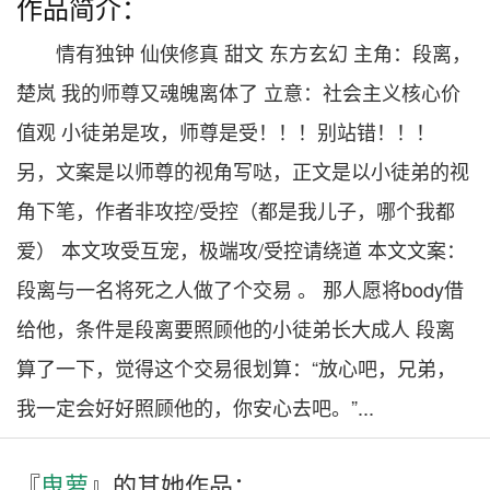
作品简介：
情有独钟 仙侠修真 甜文 东方玄幻 主角：段离，
楚岚 我的师尊又魂魄离体了 立意：社会主义核心价
值观 小徒弟是攻，师尊是受！！！别站错！！！
另，文案是以师尊的视角写哒，正文是以小徒弟的视
角下笔，作者非攻控/受控（都是我儿子，哪个我都
爱） 本文攻受互宠，极端攻/受控请绕道 本文文案：
段离与一名将死之人做了个交易 。 那人愿将body借
给他，条件是段离要照顾他的小徒弟长大成人 段离
算了一下，觉得这个交易很划算：“放心吧，兄弟，
我一定会好好照顾他的，你安心去吧。”...
『
曳萝
』的其
她
作品：