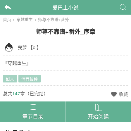
爱巴士小说


首页
>
穿越重生
>
师尊不靠谱+番外
师尊不靠谱+番外
_
序章

曳萝
【
bl
】
『
穿越重生
』
甜文
情有独钟
总共
147
章（
已完结
）
收藏



章节目录
开始阅读