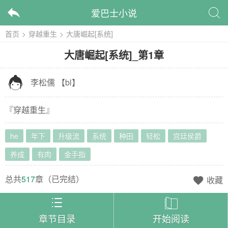
爱巴士小说


首页
>
穿越重生
>
大唐崛起[系统]
大唐崛起[系统]
_
第1章

李松儒
【
bl
】
『
穿越重生
』
he
年下
升级流
系统
种田
轻松
宫廷侯爵
养成
有肉
金手指
总共
517
章（
已完结
）
收藏



章节目录
开始阅读