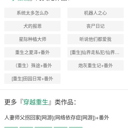
系统太多怎么办
机器人之心
犬的报恩
丧尸日记
星际种植大师
听说他们都爱我
重生之夏泽+番外
[重生]仙界走私犯/仙界贸易商人+番外
（重生）殊途+番外
炮灰重生记+番外
[重生]田园日常+番外
更多『
穿越重生
』类作品：
人妻师父拐回家[网游](网络依存症[网游])+番外