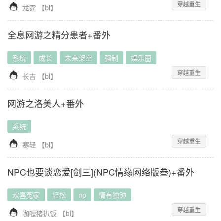
穿越重生

龙霆
【
bl
】
全息网游之精分患者+番外
系统
成长
未来架空
强制
娱乐圈
穿越重生

长吉
【
bl
】
网游之洛美人+番外
系统
穿越重生

寒轻
【
bl
】
NPC也要谈恋爱[剑三](NPC情缘网络版叁)+番外
欢喜冤家
轻松
np
情有独钟
穿越重生

咖喱猪扒饭
【
bl
】