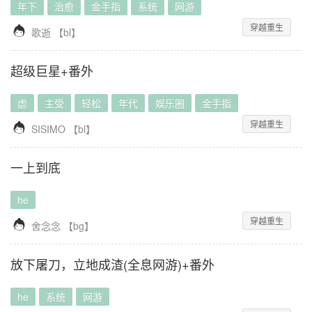
年下
治愈
金手指
系统
网游
穿越重生

歌逝
【
bl
】
超级巨星+番外
虐
主受
轻松
年代
娱乐圈
金手指
穿越重生

SISIMO
【
bl
】
一上到底
he
穿越重生

舍念念
【
bg
】
放下屠刀，立地成渣(全息网游)+番外
he
系统
网游