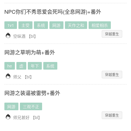
NPC你们不秀恩爱会死吗(全息网游)+番外
1v1
主受
系统
网游
天作之和
相爱相杀
穿越重生

空纵酒
【
bl
】
网游之草明为萌+番外
he
虐
年下
系统
穿越重生

师父
【
bl
】
网游之装逼被雷劈+番外
网游
三观不正
穿越重生

师兄甚好
【
bl
】