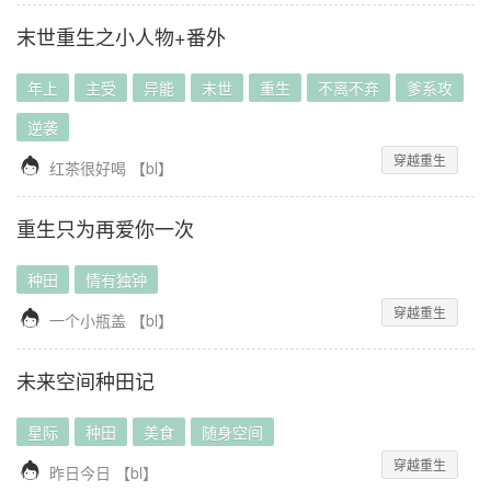
末世重生之小人物+番外
年上
主受
异能
末世
重生
不离不弃
爹系攻
逆袭
穿越重生

红茶很好喝
【
bl
】
重生只为再爱你一次
种田
情有独钟
穿越重生

一个小瓶盖
【
bl
】
未来空间种田记
星际
种田
美食
随身空间
穿越重生

昨日今日
【
bl
】