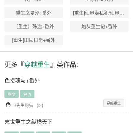
重生之夏泽+番外
[重生]仙界走私犯/仙界贸易商人+番外
（重生）殊途+番外
炮灰重生记+番外
[重生]田园日常+番外
更多『
穿越重生
』类作品：
色授魂与+番外
甜文
复仇
穿越重生

R先生的猫
【
bl
】
末世重生之纵横天下