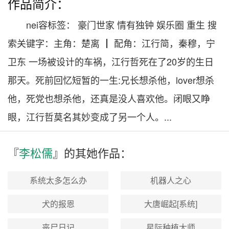
作品简介：
nei容标签： 豪门世家 情有独钟 娱乐圈 重生 搜
索关键字：主角：楚离 ┃ 配角：江行简，秦穆，宁
卫东 一场被设计的车祸，江行哲死在了20岁的生日
那天。死前回忆短暂的一生:兄长想杀他，lover想杀
他，死党也想杀他，还真是没人喜欢他。闭眼又睁
眼，江行哲莫名其妙变成了另一个人。...
『
李松儒
』的其
她
作品：
系统太多怎么办
机器人之心
犬的报恩
大唐崛起[系统]
丧尸日记
星际种植大师