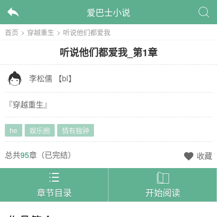
爱巴士小说


首页
>
穿越重生
>
听说他们都爱我
听说他们都爱我
_
第1章

李松儒
【
bl
】
『
穿越重生
』
he
娱乐圈
情有独钟
总共
95
章（
已完结
）
收藏



章节目录
开始阅读