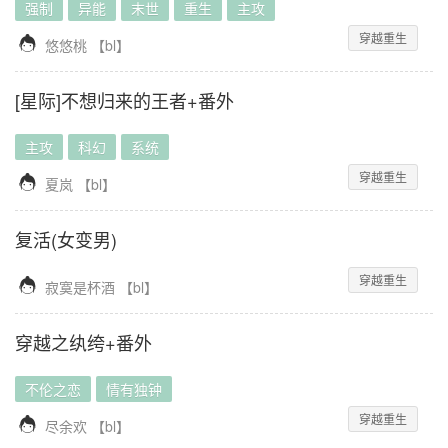
强制
异能
末世
重生
主攻
穿越重生

悠悠桃
【
bl
】
[星际]不想归来的王者+番外
主攻
科幻
系统
穿越重生

夏岚
【
bl
】
复活(女变男)
穿越重生

寂寞是杯酒
【
bl
】
穿越之纨绔+番外
不伦之恋
情有独钟
穿越重生

尽余欢
【
bl
】